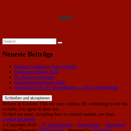
Search
Search
for:
Neueste Beiträge
Neunter Aufstieg in Serie perfekt!
Sommernachtsfest 2026
10. Becherwurfturnier
Altpapiersammlungen 2026
Kreisklasse ND: SV Bertoldsheim – TSG Untermaxfeld
Privacy & Cookies: This site uses cookies. By continuing to use this
website, you agree to their use.
To find out more, including how to control cookies, see here:
Cookie-Richtlinie
© Copyright 2018 –
SV Bertoldsheim
–
Datenschutz
–
Impressum
Wisteria Theme by
WPFriendship
⋅
Powered by
WordPress