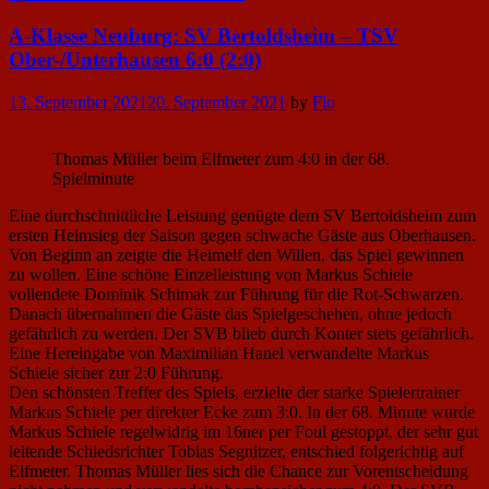
A-Klasse Neuburg: SV Bertoldsheim – TSV
Ober-/Unterhausen 6:0 (2:0)
Posted
13. September 2021
20. September 2021
by
Flo
on
Thomas Müller beim Elfmeter zum 4:0 in der 68.
Spielminute
Eine durchschnittliche Leistung genügte dem SV Bertoldsheim zum
ersten Heimsieg der Saison gegen schwache Gäste aus Oberhausen.
Von Beginn an zeigte die Heimelf den Willen, das Spiel gewinnen
zu wollen. Eine schöne Einzelleistung von Markus Schiele
vollendete Dominik Schimak zur Führung für die Rot-Schwarzen.
Danach übernahmen die Gäste das Spielgeschehen, ohne jedoch
gefährlich zu werden. Der SVB blieb durch Konter stets gefährlich.
Eine Hereingabe von Maximilian Hanel verwandelte Markus
Schiele sicher zur 2:0 Führung.
Den schönsten Treffer des Spiels, erzielte der starke Spielertrainer
Markus Schiele per direkter Ecke zum 3:0. In der 68. Minute wurde
Markus Schiele regelwidrig im 16ner per Foul gestoppt, der sehr gut
leitende Schiedsrichter Tobias Segnitzer, entschied folgerichtig auf
Elfmeter. Thomas Müller lies sich die Chance zur Vorentscheidung