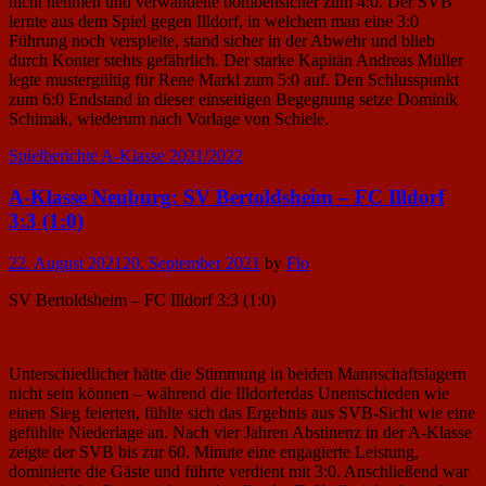
nicht nehmen und verwandelte bombensicher zum 4:0. Der SVB
lernte aus dem Spiel gegen Illdorf, in welchem man eine 3:0
Führung noch verspielte, stand sicher in der Abwehr und blieb
durch Konter stehts gefährlich. Der starke Kapitän Andreas Müller
legte mustergültig für Rene Markl zum 5:0 auf. Den Schlusspunkt
zum 6:0 Endstand in dieser einseitigen Begegnung setze Dominik
Schimak, wiederum nach Vorlage von Schiele.
Spielberichte A-Klasse 2021/2022
A-Klasse Neuburg: SV Bertoldsheim – FC Illdorf
3:3 (1:0)
Posted
22. August 2021
20. September 2021
by
Flo
on
SV Bertoldsheim – FC Illdorf 3:3 (1:0)
Unterschiedlicher hätte die Stimmung in beiden Mannschaftslagern
nicht sein können – während die Illdorferdas Unentschieden wie
einen Sieg feierten, fühlte sich das Ergebnis aus SVB-Sicht wie eine
gefühlte Niederlage an. Nach vier Jahren Abstinenz in der A-Klasse
zeigte der SVB bis zur 60. Minute eine engagierte Leistung,
dominierte die Gäste und führte verdient mit 3:0. Anschließend war