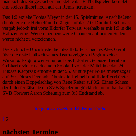
man sich des Sieges sicher und stellte das Fußballspielen komplett
ein, sodass Illdorf noch auf ein Remis herankam.
Das 1:0 erzielte Tobias Meyer in der 15. Spielminute. Anschließend
dominierte die Heimelf und drängte auf das 2:0. Dominik Schimak
vergab jedoch frei vorm Illdorfer Torwart, weshalb es mit 1:0 in die
Halbzeit ging. Weitere nennenswerte Chancen auf beiden Seiten
waren nicht zu verzeichnen.
Die sichtliche Unzufriedenheit des Illdorfer Coaches Alex Gerbl
über die erste Halbzeit seines Teams zeigte zu Beginn keine
Wirkung. Es ging weiter nur auf das Illdorfer Gehäuse. Bernhard
Gebhart erzielte nach einem Sololauf von der Mittellinie das 2:0.
Lukasz Kacprzak erhöhte in der 55. Minute per Foulelfmeter sogar
auf 3:0. Dieses Ergebnis lähmte die Heimelf und Illdorf verkürzte
durch einen Doppelschlag von Rene Reiter auf 3:2. Einen Schuss
der Illdorfer fälschte ein SVB Spieler unglücklich und unhaltbar für
SVB-Torwart Aaron Scheunig zum 3:3 Endstand ab.
Hier geht’s zu weitern Bilder auf FuPa
Seitennummerierung
Previous
Page
Page
1
2
Page
der
nächsten Termine