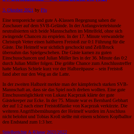
Posted
3. Oktober 2021
by
Flo
on
Eine temporeiche und gute A-Klassen Begegnung sahen die
Zuschauer auf dem SVB-Gelände. In der Anfangsviertelstunde
neutralisierten sich beide Mannschaften im Mittelfeld, ohne sich
zwingende Chancen zu erspielen. In der 17. Minute verwandelte
Christoph Vetter einen haltbaren Freistoß zur 0:1 Führung für die
Gäste. Die Heimelf war sichtlich geschockt und Zell/Bruck
übernahm das Spielgeschehen. Die Gäste kamen zu guten
Einschusschancen und Julian Müller lies in der 36. Minute das 0:2
durch Julian Müller folgen. Die größte Chance zum Anschlusstreffer
hatte Markus Schiele kurz vor der Halbzeitpause – sein Freistoß
fand aber nur den Weg an die Latte.
In der zweiten Halbzeit merkte man der kämpferisch starken SVB-
Mannschaft an, dass sie das Spiel noch drehen wollten. Eine gute
Einschussmöglichkeit von Lukasz Kacprzak klärte der gute
Gästekeeper zur Ecke. In der 75. Minute war es Bernhard Gebhart
der auf 1:2 nach einer Freistoßflanke von Kacprzak verkürzte. Die
weiteren Angriffsbemühungen der Heimelf wurden im Anschluss
nicht belohnt und Tobias Kroll stellte mit einem schönen Kopfballtor
den Endstand zum 1:3 her.
Spielberichte A-Klasse 2021/2022