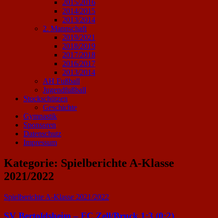
2015/2016
2014/2015
2013/2014
2. Mannschaft
2019/2021
2018/2019
2017/2018
2016/2017
2013/2014
AH Fußball
Jugendfußball
Stockschützen
Geschichte
Gymnastik
Sponsoren
Datenschutz
Impressum
Kategorie:
Spielberichte A-Klasse
2021/2022
Spielberichte A-Klasse 2021/2022
SV Bertoldsheim – FC Zell/Bruck 1:3 (0:2)