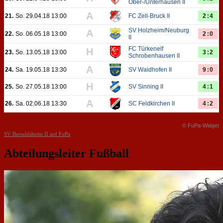
Ober-/Unterhausen II
A
21.
So. 29.04.18 13:00
FC Zell-Bruck II
2:4
SV Holzheim/Neuburg
A
22.
So. 06.05.18 13:00
2:0
II
FC Türkenelf
H
23.
So. 13.05.18 13:00
3:2
Schrobenhausen II
A
24.
Sa. 19.05.18 13:30
SV Waidhofen II
9:0
H
25.
So. 27.05.18 13:00
SV Sinning II
4:1
A
26.
Sa. 02.06.18 13:30
SC Feldkirchen II
4:2
© FuPa-Widget
SV Bertoldsheim II auf FuPa
Abteilungsleiter Fußball