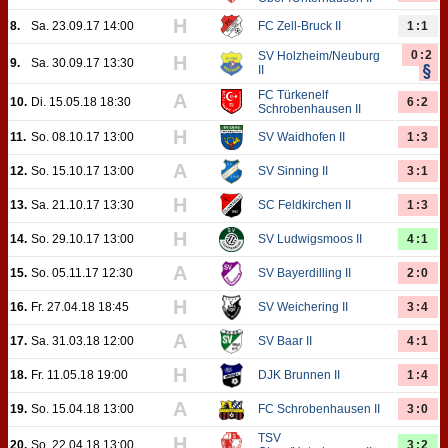
H
8.
Sa. 23.09.17 14:00
FC Zell-Bruck II
1:1
0:2
SV Holzheim/Neuburg
H
9.
Sa. 30.09.17 13:30
II
FC Türkenelf
A
10.
Di. 15.05.18 18:30
6:2
Schrobenhausen II
H
11.
So. 08.10.17 13:00
SV Waidhofen II
1:3
A
12.
So. 15.10.17 13:00
SV Sinning II
3:1
H
13.
Sa. 21.10.17 13:30
SC Feldkirchen II
1:3
H
14.
So. 29.10.17 13:00
SV Ludwigsmoos II
4:1
A
15.
So. 05.11.17 12:30
SV Bayerdilling II
2:0
H
16.
Fr. 27.04.18 18:45
SV Weichering II
3:4
A
17.
Sa. 31.03.18 12:00
SV Baar II
4:1
H
18.
Fr. 11.05.18 19:00
DJK Brunnen II
1:4
A
19.
So. 15.04.18 13:00
FC Schrobenhausen II
3:0
TSV
H
20.
So. 22.04.18 13:00
3:2