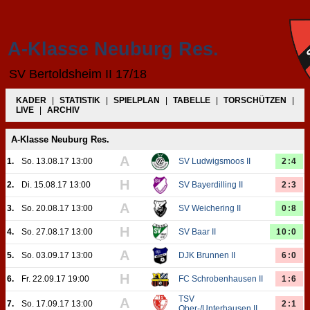
A-Klasse Neuburg Res.
SV Bertoldsheim II 17/18
KADER
|
STATISTIK
|
SPIELPLAN
|
TABELLE
|
TORSCHÜTZEN
|
LIVE
|
ARCHIV
A-Klasse Neuburg Res.
A
1.
So. 13.08.17 13:00
SV Ludwigsmoos II
2:4
H
2.
Di. 15.08.17 13:00
SV Bayerdilling II
2:3
A
3.
So. 20.08.17 13:00
SV Weichering II
0:8
H
4.
So. 27.08.17 13:00
SV Baar II
10:0
A
5.
So. 03.09.17 13:00
DJK Brunnen II
6:0
H
6.
Fr. 22.09.17 19:00
FC Schrobenhausen II
1:6
TSV
A
7.
So. 17.09.17 13:00
2:1
Ober-/Unterhausen II