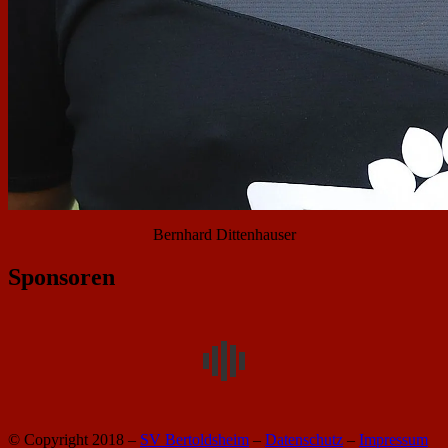
Bernhard Dittenhauser
Sponsoren
© Copyright 2018 –
SV Bertoldsheim
–
Datenschutz
–
Impressum