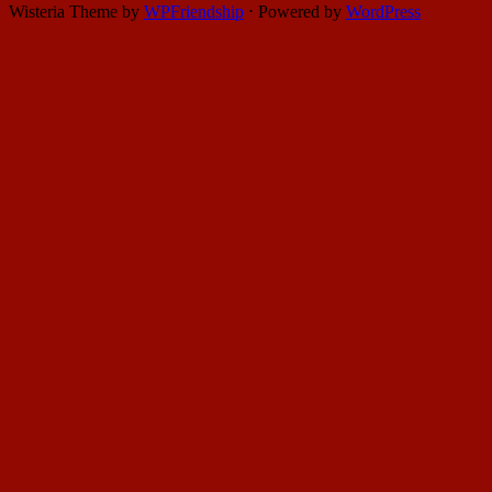
Wisteria Theme by
WPFriendship
⋅
Powered by
WordPress