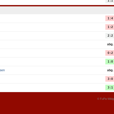
1:1
1:4
1:2
2:2
abg.
0:2
1:0
usen
abg.
3:0
3:1
© FuPa-Widg