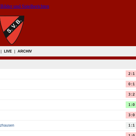
 Bilder und Spielberichten
|
LIVE
|
ARCHIV
2:1
0:1
3:2
1:0
3:0
lzhausen
1:1
1:0