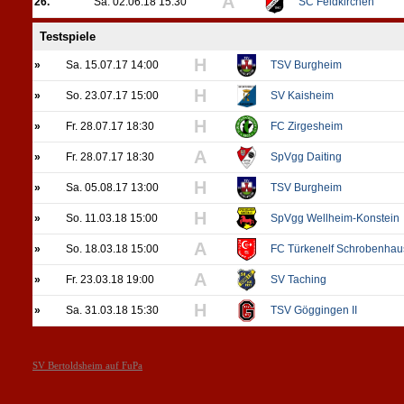
A
26.
Sa. 02.06.18 15:30
SC Feldkirchen
Testspiele
H
»
Sa. 15.07.17 14:00
TSV Burgheim
H
»
So. 23.07.17 15:00
SV Kaisheim
H
»
Fr. 28.07.17 18:30
FC Zirgesheim
A
»
Fr. 28.07.17 18:30
SpVgg Daiting
H
»
Sa. 05.08.17 13:00
TSV Burgheim
H
»
So. 11.03.18 15:00
SpVgg Wellheim-Konstein
A
»
So. 18.03.18 15:00
FC Türkenelf Schrobenha
A
»
Fr. 23.03.18 19:00
SV Taching
H
»
Sa. 31.03.18 15:30
TSV Göggingen II
SV Bertoldsheim auf FuPa