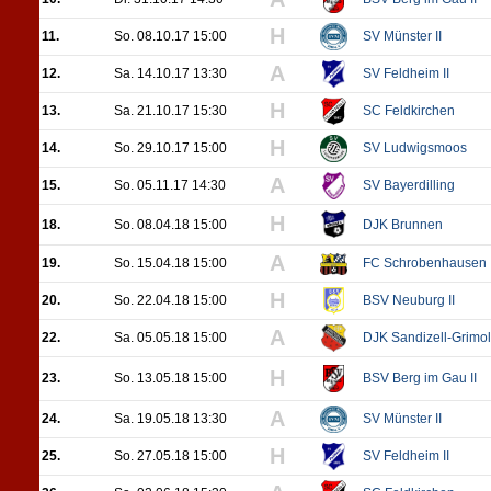
H
11.
So. 08.10.17 15:00
SV Münster II
A
12.
Sa. 14.10.17 13:30
SV Feldheim II
H
13.
Sa. 21.10.17 15:30
SC Feldkirchen
H
14.
So. 29.10.17 15:00
SV Ludwigsmoos
A
15.
So. 05.11.17 14:30
SV Bayerdilling
H
18.
So. 08.04.18 15:00
DJK Brunnen
A
19.
So. 15.04.18 15:00
FC Schrobenhausen
H
20.
So. 22.04.18 15:00
BSV Neuburg II
A
22.
Sa. 05.05.18 15:00
DJK Sandizell-Grimo
H
23.
So. 13.05.18 15:00
BSV Berg im Gau II
A
24.
Sa. 19.05.18 13:30
SV Münster II
H
25.
So. 27.05.18 15:00
SV Feldheim II