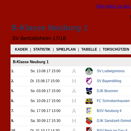
Hier geht’s zu den
B-Klasse Neuburg 1
SV Bertoldsheim 17/18
KADER
|
STATISTIK
|
SPIELPLAN
|
TABELLE
|
TORSCHÜTZEN
B-Klasse Neuburg 1
A
1.
So. 13.08.17 15:00
SV Ludwigsmoos
H
2.
Di. 15.08.17 15:00
SV Bayerdilling
A
5.
So. 03.09.17 15:00
DJK Brunnen
H
6.
So. 10.09.17 15:00
FC Schrobenhausen
A
7.
So. 17.09.17 13:00
BSV Neuburg II
H
9.
Sa. 30.09.17 15:30
DJK Sandizell-Grimo
A
10.
Di. 31.10.17 14:30
BSV Berg im Gau II