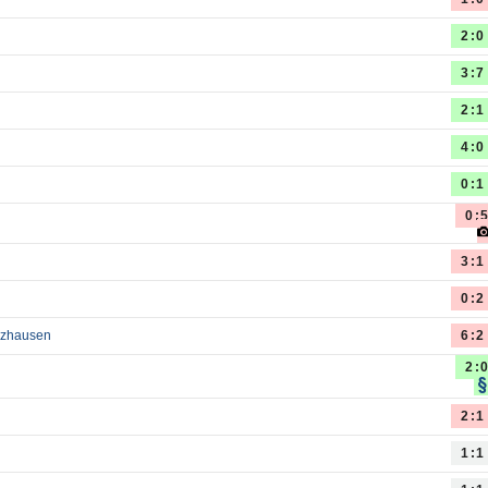
2:0
3:7
2:1
4:0
0:1
0:
3:1
0:2
lzhausen
6:2
2:
2:1
1:1