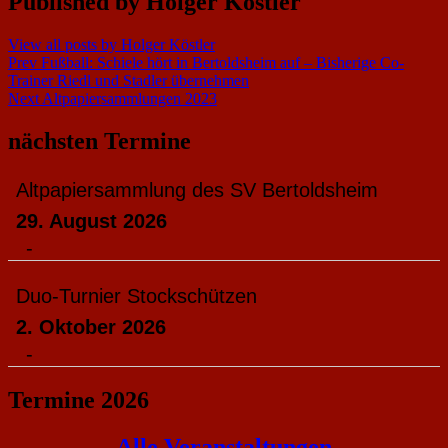
Published by
Holger Köstler
View all posts by Holger Köstler
Beitragsnavigation
Prev
Fußball: Schiele hört in Bertoldsheim auf – Bisherige Co-
Trainer Riedl und Stadler übernehmen
Next
Altpapiersammlungen 2023
nächsten Termine
Altpapiersammlung des SV Bertoldsheim
29. August 2026
-
Duo-Turnier Stockschützen
2. Oktober 2026
-
Termine 2026
Alle Veranstaltungen