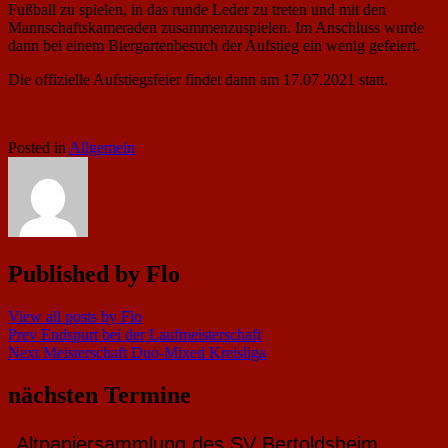
Fußball zu spielen, in das runde Leder zu treten und mit den
Mannschaftskameraden zusammenzuspielen. Im Anschluss wurde
dann bei einem Biergartenbesuch der Aufstieg ein wenig gefeiert.
Die offizielle Aufstiegsfeier findet dann am 17.07.2021 statt.
Posted in
Allgemein
Published by
Flo
View all posts by Flo
Beitragsnavigation
Prev
Endspurt bei der Laufmeisterschaft
Next
Meisterschaft Duo-Mixed Kreisliga
nächsten Termine
Altpapiersammlung des SV Bertoldsheim