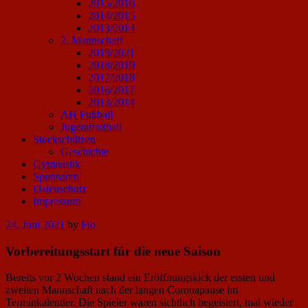
2015/2016
2014/2015
2013/2014
2. Mannschaft
2019/2021
2018/2019
2017/2018
2016/2017
2013/2014
AH Fußball
Jugendfußball
Stockschützen
Geschichte
Gymnastik
Sponsoren
Datenschutz
Impressum
Posted
24. Juni 2021
by
Flo
on
Vorbereitungsstart für die neue Saison
Bereits vor 2 Wochen stand ein Eröffnungskick der ersten und
zweiten Mannschaft nach der langen Coronapause im
Terminkalender. Die Spieler waren sichtlich begeistert, mal wieder