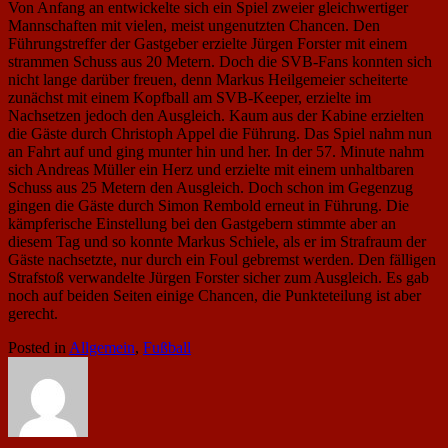
Von Anfang an entwickelte sich ein Spiel zweier gleichwertiger
Mannschaften mit vielen, meist ungenutzten Chancen. Den
Führungstreffer der Gastgeber erzielte Jürgen Forster mit einem
strammen Schuss aus 20 Metern. Doch die SVB-Fans konnten sich
nicht lange darüber freuen, denn Markus Heilgemeier scheiterte
zunächst mit einem Kopfball am SVB-Keeper, erzielte im
Nachsetzen jedoch den Ausgleich. Kaum aus der Kabine erzielten
die Gäste durch Christoph Appel die Führung. Das Spiel nahm nun
an Fahrt auf und ging munter hin und her. In der 57. Minute nahm
sich Andreas Müller ein Herz und erzielte mit einem unhaltbaren
Schuss aus 25 Metern den Ausgleich. Doch schon im Gegenzug
gingen die Gäste durch Simon Rembold erneut in Führung. Die
kämpferische Einstellung bei den Gastgebern stimmte aber an
diesem Tag und so konnte Markus Schiele, als er im Strafraum der
Gäste nachsetzte, nur durch ein Foul gebremst werden. Den fälligen
Strafstoß verwandelte Jürgen Forster sicher zum Ausgleich. Es gab
noch auf beiden Seiten einige Chancen, die Punkteteilung ist aber
gerecht.
Posted in
Allgemein
,
Fußball