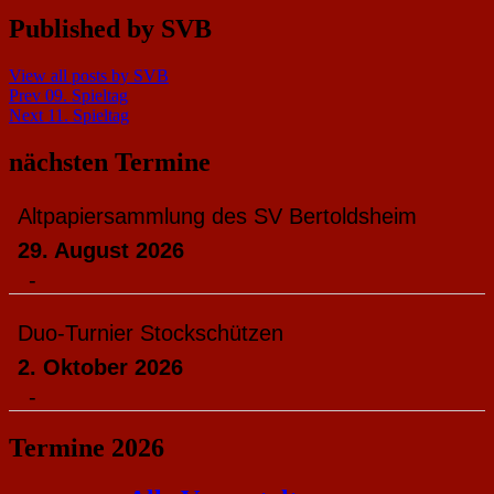
Published by
SVB
View all posts by SVB
Beitragsnavigation
Prev
09. Spieltag
Next
11. Spieltag
nächsten Termine
Altpapiersammlung des SV Bertoldsheim
29. August 2026
-
Duo-Turnier Stockschützen
2. Oktober 2026
-
Termine 2026