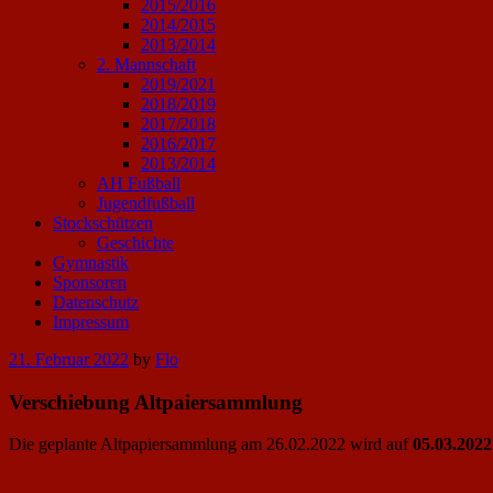
2015/2016
2014/2015
2013/2014
2. Mannschaft
2019/2021
2018/2019
2017/2018
2016/2017
2013/2014
AH Fußball
Jugendfußball
Stockschützen
Geschichte
Gymnastik
Sponsoren
Datenschutz
Impressum
Posted
21. Februar 2022
by
Flo
on
Verschiebung Altpaiersammlung
Die geplante Altpapiersammlung am 26.02.2022 wird auf
05.03.2022