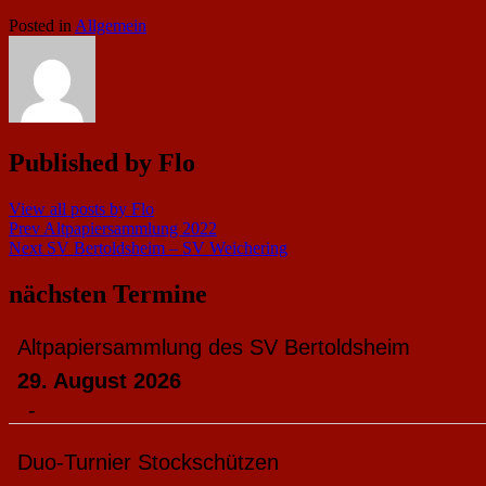
Posted in
Allgemein
Published by
Flo
View all posts by Flo
Beitragsnavigation
Prev
Altpapiersammlung 2022
Next
SV Bertoldsheim – SV Weichering
nächsten Termine
Altpapiersammlung des SV Bertoldsheim
29. August 2026
-
Duo-Turnier Stockschützen