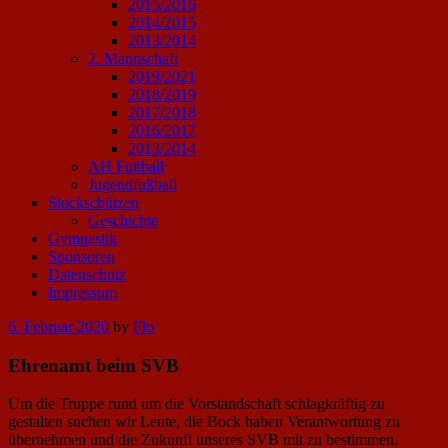
2015/2016
2014/2015
2013/2014
2. Mannschaft
2019/2021
2018/2019
2017/2018
2016/2017
2013/2014
AH Fußball
Jugendfußball
Stockschützen
Geschichte
Gymnastik
Sponsoren
Datenschutz
Impressum
Posted
6. Februar 2020
by
Flo
on
Ehrenamt beim SVB
Um die Truppe rund um die Vorstandschaft schlagkräftig zu
gestalten suchen wir Leute, die Bock haben Verantwortung zu
übernehmen und die Zukunft unseres SVB mit zu bestimmen.