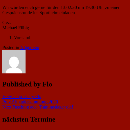
Wir würden euch gerne für den 13.02.20 um 19:30 Uhr zu einer
Gesprächsrunde ins Sportheim einladen.
Gez.
Michael Filbig
Vorstand
Posted in
Allgemein
Published by
Flo
View all posts by Flo
Beitragsnavigation
Prev
Altpapiersammlung 2020
Next
Fasching ade, Trainingslager ole!!
nächsten Termine