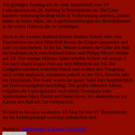
Am gestrigen Sonntag trat die erste Mannschaft vom SV
Ludwigsmoos am 26. Spieltag in Bertoldsheim an. Die Gäste
konnten verletzungsbedingt nicht in Vollbesetzung antreten, jedoch
hatten sie keine Mühe, die Angriffsbemühungen der Bertoldsheimer
in der ersten Halbzeit alle zu verteidigen.
Doch in der zweiten Halbzeit konnte Markus Schiele über eine
Einzelaktion aus dem Mittelfeld heraus die Gegner ausspielen und
zum 1:0 einschieben. In der 64. Minute konnten die Gäste den Ball
im Strafraum nicht entscheidend klären und Philipp Meyer erhöhte
auf 2:0. Nur wenige Minuten später erhöhte Schiele mit seinem 2.
Tor nach einem langen Pass aus dem Mittelfeld auf 3:0. Die
Gastgeber machten weiterhin Druck und wollten den Vorsprung
noch weiter ausbauen, scheiterten jedoch an der SVL Abwehr oder
am Aluminium. Die Gäste waren das ganze Spiel über hauptsächlich
mit Defensivaufgaben beschäftigt. Die größte offensive Aktion
vergaben die Ludwigsmoser nach einem Traumpass vom
Spielertrainer Marx Daniel auf Daniel Korn, der alleinstehend vor
Kirmse den Ball am Tor vorbeischob.
So blieb es bei dem verdienten 3:0 Sieg für den SV Bertoldsheim,
der im Aufstiegskampf weiterhin mitmischen darf.
Posted in
Spielberichte B-Klasse 2018/2019