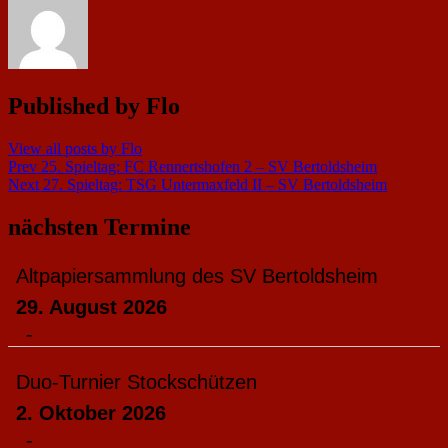
Published by
Flo
View all posts by Flo
Beitragsnavigation
Prev
25. Spieltag: FC Rennertshofen 2 – SV Bertoldsheim
Next
27. Spieltag: TSG Untermaxfeld II – SV Bertoldsheim
nächsten Termine
Altpapiersammlung des SV Bertoldsheim
29. August 2026
-
Duo-Turnier Stockschützen
2. Oktober 2026
-