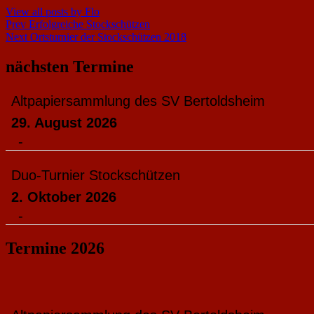
View all posts by Flo
Beitragsnavigation
Prev
Erfolgreiche Stockschützen
Next
Ortsturnier der Stockschützen 2018
nächsten Termine
Altpapiersammlung des SV Bertoldsheim
29. August 2026
-
Duo-Turnier Stockschützen
2. Oktober 2026
-
Termine 2026