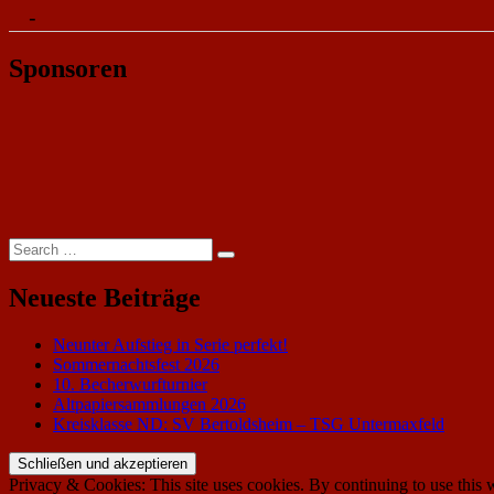
-
Sponsoren
Search
Search
for:
Neueste Beiträge
Neunter Aufstieg in Serie perfekt!
Sommernachtsfest 2026
10. Becherwurfturnier
Altpapiersammlungen 2026
Kreisklasse ND: SV Bertoldsheim – TSG Untermaxfeld
Privacy & Cookies: This site uses cookies. By continuing to use this w