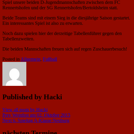
Spiel unsere beiden D-Jugendmannschaften zwischen dem FC
Rennertshofen und der SG Rennertshofen/Bertoldsheim statt.
Beide Teams sind mit einem Sieg in die diesjährige Saison gestartet.
Ein interessantes Spiel ist also zu erwarten.
Noch dazu spielen hier der derzeitige Tabellenführer gegen den
Tabellenzweiten.
Die beiden Mannschaften freuen sich auf regen Zuschauerbesuch!
Posted in
Allgemein
,
Fußball
Published by
Hacki
View all posts by Hacki
Beitragsnavigation
Prev
Weinfest am 02. Oktober 2015
Next
6. Spieltag A-Klasse Neuburg
nächsten Termine