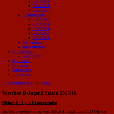
2015/2016
2014/2015
2013/2014
2. Mannschaft
2019/2021
2018/2019
2017/2018
2016/2017
2013/2014
AH Fußball
Jugendfußball
Stockschützen
Geschichte
Gymnastik
Sponsoren
Datenschutz
Impressum
Posted
17. September 2015
by
Hacki
on
Vorschau D-Jugend Saison 2015/16
Kleines Derby in Rennertshofen
Am kommenden
Freitag, den 18.9.2015 findet um 17.30 Uhr
das