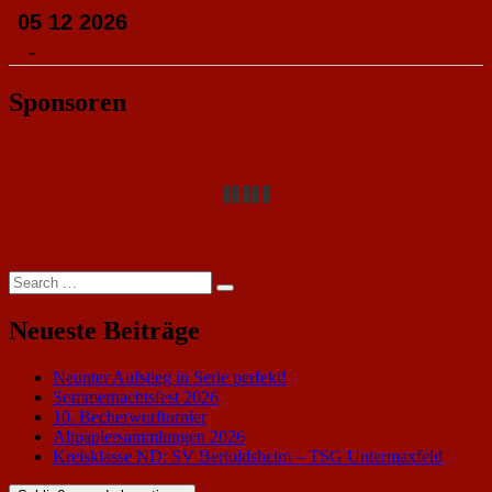
05 12 2026
-
Sponsoren
Search
Search
for:
Neueste Beiträge
Neunter Aufstieg in Serie perfekt!
Sommernachtsfest 2026
10. Becherwurfturnier
Altpapiersammlungen 2026
Kreisklasse ND: SV Bertoldsheim – TSG Untermaxfeld