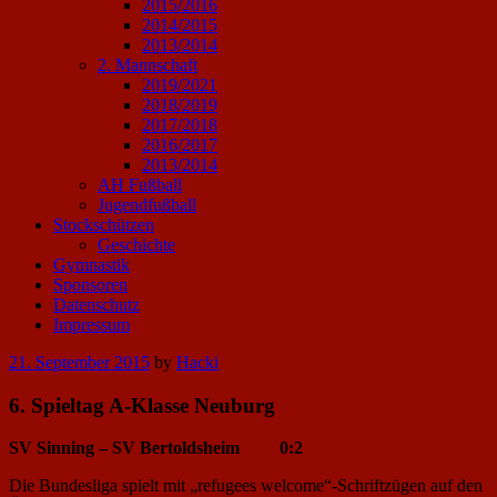
2015/2016
2014/2015
2013/2014
2. Mannschaft
2019/2021
2018/2019
2017/2018
2016/2017
2013/2014
AH Fußball
Jugendfußball
Stockschützen
Geschichte
Gymnastik
Sponsoren
Datenschutz
Impressum
Posted
21. September 2015
by
Hacki
on
6. Spieltag A-Klasse Neuburg
SV Sinning – SV Bertoldsheim 0:2
Die Bundesliga spielt mit „refugees welcome“-Schriftzügen auf den