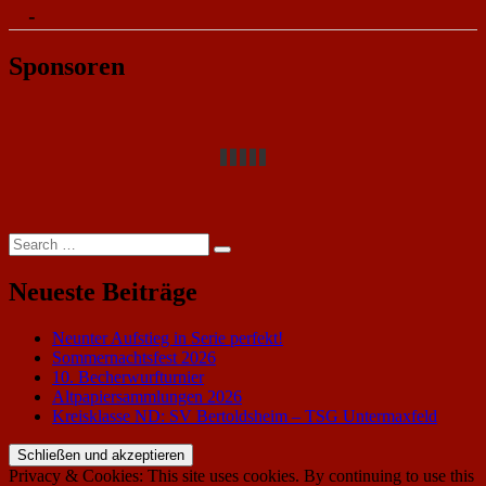
-
Sponsoren
Search
Search
for:
Neueste Beiträge
Neunter Aufstieg in Serie perfekt!
Sommernachtsfest 2026
10. Becherwurfturnier
Altpapiersammlungen 2026
Kreisklasse ND: SV Bertoldsheim – TSG Untermaxfeld
Privacy & Cookies: This site uses cookies. By continuing to use this