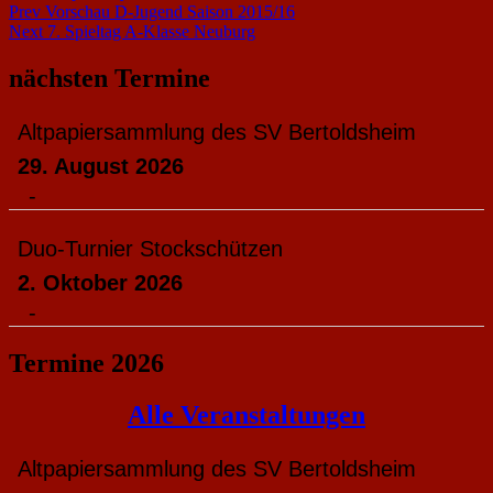
Beitragsnavigation
Prev
Vorschau D-Jugend Saison 2015/16
Next
7. Spieltag A-Klasse Neuburg
nächsten Termine
Altpapiersammlung des SV Bertoldsheim
29. August 2026
-
Duo-Turnier Stockschützen
2. Oktober 2026
-
Termine 2026
Alle Veranstaltungen
Altpapiersammlung des SV Bertoldsheim