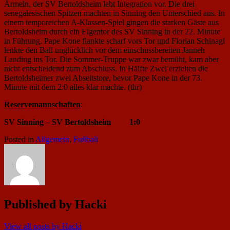
Ärmeln, der SV Bertoldsheim lebt Integration vor. Die drei
senegalesischen Spitzen machten in Sinning den Unterschied aus. In
einem temporeichen A-Klassen-Spiel gingen die starken Gäste aus
Bertoldsheim durch ein Eigentor des SV Sinning in der 22. Minute
in Führung. Pape Kone flankte scharf vors Tor und Florian Schinagl
lenkte den Ball unglücklich vor dem einschussbereiten Janneh
Landing ins Tor. Die Sommer-Truppe war zwar bemüht, kam aber
nicht entscheidend zum Abschluss. In Hälfte Zwei erzielten die
Bertoldsheimer zwei Abseitstore, bevor Pape Kone in der 73.
Minute mit dem 2:0 alles klar machte. (thr)
Reservemannschaften
:
SV Sinning – SV Bertoldsheim 1:0
Posted in
Allgemein
,
Fußball
Published by
Hacki
View all posts by Hacki