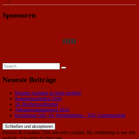
-
Sponsoren
Search
Search
for:
Neueste Beiträge
Neunter Aufstieg in Serie perfekt!
Sommernachtsfest 2026
10. Becherwurfturnier
Altpapiersammlungen 2026
Kreisklasse ND: SV Bertoldsheim – TSG Untermaxfeld
Privacy & Cookies: This site uses cookies. By continuing to use this
website, you agree to their use.