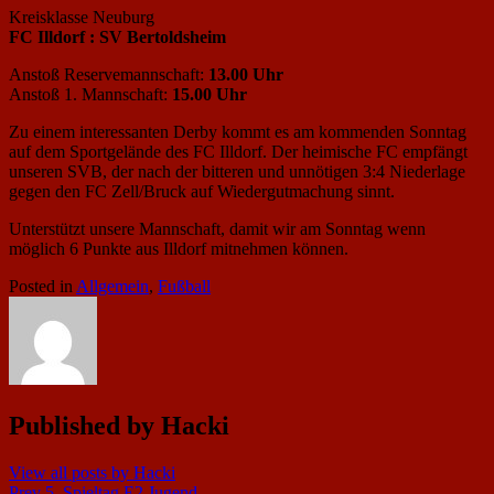
Kreisklasse Neuburg
FC Illdorf : SV Bertoldsheim
Anstoß Reservemannschaft:
13.00 Uhr
Anstoß 1. Mannschaft:
15.00 Uhr
Zu einem interessanten Derby kommt es am kommenden Sonntag
auf dem Sportgelände des FC Illdorf. Der heimische FC empfängt
unseren SVB, der nach der bitteren und unnötigen 3:4 Niederlage
gegen den FC Zell/Bruck auf Wiedergutmachung sinnt.
Unterstützt unsere Mannschaft, damit wir am Sonntag wenn
möglich 6 Punkte aus Illdorf mitnehmen können.
Posted in
Allgemein
,
Fußball
Published by
Hacki
View all posts by Hacki
Prev
5. Spieltag E2 Jugend