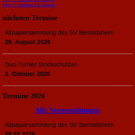
Beitragsnavigation
Next
5. Spieltag E2-Jugend
nächsten Termine
Altpapiersammlung des SV Bertoldsheim
29. August 2026
-
Duo-Turnier Stockschützen
2. Oktober 2026
-
Termine 2026
Alle Veranstaltungen
Altpapiersammlung des SV Bertoldsheim
28 02 2026