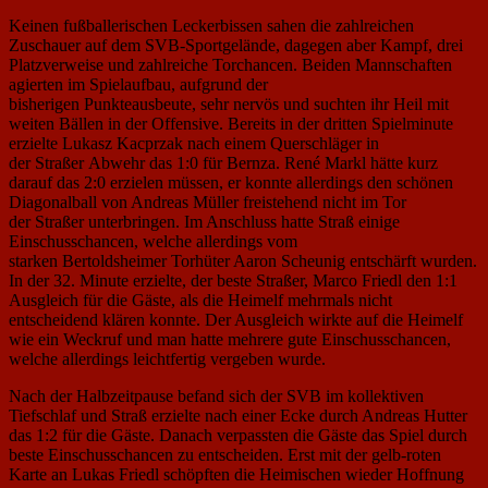
Keinen fußballerischen Leckerbissen sahen die zahlreichen
Zuschauer auf dem SVB-Sportgelände, dagegen aber Kampf, drei
Platzverweise und zahlreiche Torchancen. Beiden Mannschaften
agierten im Spielaufbau, aufgrund der
bisherigen Punkteausbeute, sehr nervös und suchten ihr Heil mit
weiten Bällen in der Offensive. Bereits in der dritten Spielminute
erzielte Lukasz Kacprzak nach einem Querschläger in
der Straßer Abwehr das 1:0 für Bernza. René Markl hätte kurz
darauf das 2:0 erzielen müssen, er konnte allerdings den schönen
Diagonalball von Andreas Müller freistehend nicht im Tor
der Straßer unterbringen. Im Anschluss hatte Straß einige
Einschusschancen, welche allerdings vom
starken Bertoldsheimer Torhüter Aaron Scheunig entschärft wurden.
In der 32. Minute erzielte, der beste Straßer, Marco Friedl den 1:1
Ausgleich für die Gäste, als die Heimelf mehrmals nicht
entscheidend klären konnte. Der Ausgleich wirkte auf die Heimelf
wie ein Weckruf und man hatte mehrere gute Einschusschancen,
welche allerdings leichtfertig vergeben wurde.
Nach der Halbzeitpause befand sich der SVB im kollektiven
Tiefschlaf und Straß erzielte nach einer Ecke durch Andreas Hutter
das 1:2 für die Gäste. Danach verpassten die Gäste das Spiel durch
beste Einschusschancen zu entscheiden. Erst mit der gelb-roten
Karte an Lukas Friedl schöpften die Heimischen wieder Hoffnung