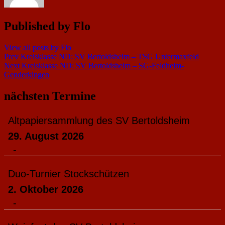
Published by
Flo
View all posts by Flo
Beitragsnavigation
Prev
Kreisklasse ND: SV Bertoldsheim – TSG Untermaxfeld
Next
Kreisklasse ND: SV Bertoldsheim – SG-Feldheim-
Genderkingen
nächsten Termine
Altpapiersammlung des SV Bertoldsheim
29. August 2026
-
Duo-Turnier Stockschützen
2. Oktober 2026
-