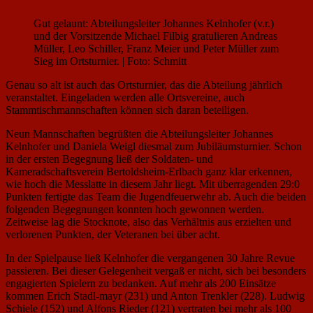
Gut gelaunt: Abteilungsleiter Johannes Kelnhofer (v.r.)
und der Vorsitzende Michael Filbig gratulieren Andreas
Müller, Leo Schiller, Franz Meier und Peter Müller zum
Sieg im Ortsturnier. | Foto: Schmitt
Genau so alt ist auch das Ortsturnier, das die Abteilung jährlich
veranstaltet. Eingeladen werden alle Ortsvereine, auch
Stammtischmannschaften können sich daran beteiligen.
Neun Mannschaften begrüßten die Abteilungsleiter Johannes
Kelnhofer und Daniela Weigl diesmal zum Jubiläumsturnier. Schon
in der ersten Begegnung ließ der Soldaten- und
Kameradschaftsverein Bertoldsheim-Erlbach ganz klar erkennen,
wie hoch die Messlatte in diesem Jahr liegt. Mit überragenden 29:0
Punkten fertigte das Team die Jugendfeuerwehr ab. Auch die beiden
folgenden Begegnungen konnten hoch gewonnen werden.
Zeitweise lag die Stocknote, also das Verhältnis aus erzielten und
verlorenen Punkten, der Veteranen bei über acht.
In der Spielpause ließ Kelnhofer die vergangenen 30 Jahre Revue
passieren. Bei dieser Gelegenheit vergaß er nicht, sich bei besonders
engagierten Spielern zu bedanken. Auf mehr als 200 Einsätze
kommen Erich Stadl-mayr (231) und Anton Trenkler (228). Ludwig
Schiele (152) und Alfons Rieder (121) vertraten bei mehr als 100