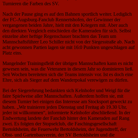
Turnieren die Farben des SV.
Nach der Pause ging es auf den Bahnen sportlich weiter. Lediglich
der FC-Augsburg-Fanclub Rennertshofen, der Gewinner der
vergangenen beiden Jahre, hielt mit den Kriegern mit. Aber auch
den direkten Vergleich entschieden die Kameraden für sich. Selbst
einzelne aber heftige Regenschauer brachten das Team um
Mannschaftsführer Leo Schiller nicht von der Siegesstraße ab. Nach
acht gewonnen Partien lagen sie mit 16:0 Punkten ungeschlagen auf
Platz eins.
Mangelnder Trainingsfleiß der übrigen Mannschaften kann es nicht
gewesen sein, was die Veteranen in diesem Jahr so dominieren ließ.
Seit Wochen bereiteten sich die Teams intensiv vor. Ist es doch eine
Ehre, sich als Sieger auf dem Wanderpokal verewigen zu dürfen.
Bei der Siegerehrung bedankten sich Kelnhofer und Weigl für die
faire Spielweise aller Mannschaften. Außerdem hoffen sie, mit
diesem Turnier bei einigen das Interesse am Stocksport geweckt zu
haben. „Wir trainieren jeden Dienstag und Freitag ab 19.30 Uhr,
jeder ist willkommen“, informierte Kelnhofer abschließend. In der
Endwertung landete der Fanclub hinter den Kameraden auf Rang
zwei. Es folgten der Stopselclub, die Faschingsgesellschaft
Bertoldsheim, die Feuerwehr Bertoldsheim, der Jugendtreff, der
Obst- und Gartenbauverein, der SV Bertoldsheim und die