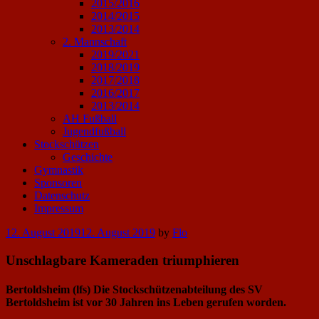
2015/2016
2014/2015
2013/2014
2. Mannschaft
2019/2021
2018/2019
2017/2018
2016/2017
2013/2014
AH Fußball
Jugendfußball
Stockschützen
Geschichte
Gymnastik
Sponsoren
Datenschutz
Impressum
Posted
12. August 2019
12. August 2019
by
Flo
on
Unschlagbare Kameraden triumphieren
Bertoldsheim (lfs) Die Stockschützenabteilung des SV
Bertoldsheim ist vor 30 Jahren ins Leben gerufen worden.