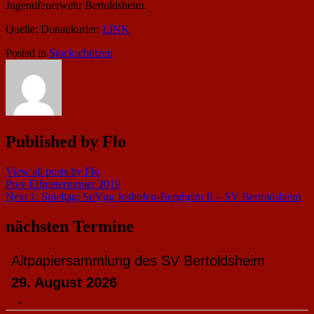
Jugendfeuerwehr Bertoldsheim.
Quelle: Donaukurier:
LINK
Posted in
Stockschützen
Published by
Flo
View all posts by Flo
Beitragsnavigation
Prev
Elfmeterturnier 2019
Next
1. Spieltag: SpVgg Joshofen-Bergheim II – SV Bertoldsheim
nächsten Termine
Altpapiersammlung des SV Bertoldsheim
29. August 2026
-