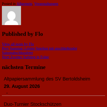
Posted in
Allgemein
,
Veranstaltungen
Published by
Flo
View all posts by Flo
Beitragsnavigation
Prev
Samstag: Letzter Spieltag mit anschließender
Saisonabschlussfeier
Next
Zweiter Aufstieg in Folge
nächsten Termine
Altpapiersammlung des SV Bertoldsheim
29. August 2026
-
Duo-Turnier Stockschützen