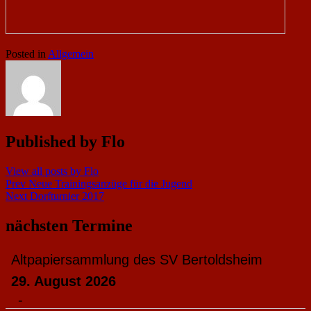
Posted in
Allgemein
Published by
Flo
View all posts by Flo
Beitragsnavigation
Prev
Neue Trainingsanzüge für die Jugend
Next
Dorfturnier 2017
nächsten Termine
Altpapiersammlung des SV Bertoldsheim
29. August 2026
-