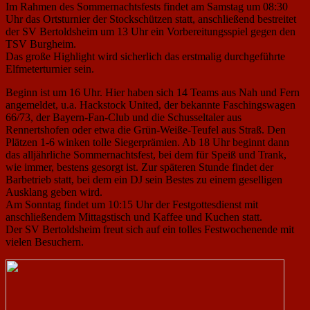
Im Rahmen des Sommernachtsfests findet am Samstag um 08:30
Uhr das Ortsturnier der Stockschützen statt, anschließend bestreitet
der SV Bertoldsheim um 13 Uhr ein Vorbereitungsspiel gegen den
TSV Burgheim.
Das große Highlight wird sicherlich das erstmalig durchgeführte
Elfmeterturnier sein.
Beginn ist um 16 Uhr. Hier haben sich 14 Teams aus Nah und Fern
angemeldet, u.a. Hackstock United, der bekannte Faschingswagen
66/73, der Bayern-Fan-Club und die Schusseltaler aus
Rennertshofen oder etwa die Grün-Weiße-Teufel aus Straß. Den
Plätzen 1-6 winken tolle Siegerprämien. Ab 18 Uhr beginnt dann
das alljährliche Sommernachtsfest, bei dem für Speiß und Trank,
wie immer, bestens gesorgt ist. Zur späteren Stunde findet der
Barbetrieb statt, bei dem ein DJ sein Bestes zu einem geselligen
Ausklang geben wird.
Am Sonntag findet um 10:15 Uhr der Festgottesdienst mit
anschließendem Mittagstisch und Kaffee und Kuchen statt.
Der SV Bertoldsheim freut sich auf ein tolles Festwochenende mit
vielen Besuchern.