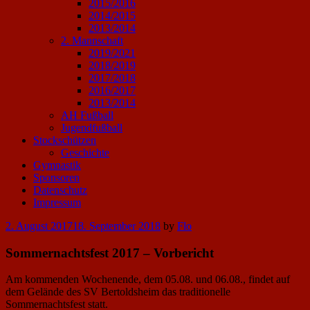
2015/2016
2014/2015
2013/2014
2. Mannschaft
2019/2021
2018/2019
2017/2018
2016/2017
2013/2014
AH Fußball
Jugendfußball
Stockschützen
Geschichte
Gymnastik
Sponsoren
Datenschutz
Impressum
Posted
2. August 2017
18. September 2018
by
Flo
on
Sommernachtsfest 2017 – Vorbericht
Am kommenden Wochenende, dem 05.08. und 06.08., findet auf
dem Gelände des SV Bertoldsheim das traditionelle
Sommernachtsfest statt.