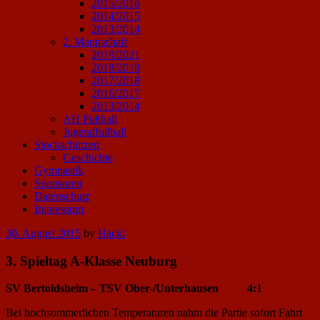
2015/2016
2014/2015
2013/2014
2. Mannschaft
2019/2021
2018/2019
2017/2018
2016/2017
2013/2014
AH Fußball
Jugendfußball
Stockschützen
Geschichte
Gymnastik
Sponsoren
Datenschutz
Impressum
Posted
30. August 2015
by
Hacki
on
3. Spieltag A-Klasse Neuburg
SV Bertoldsheim – TSV Ober-/Unterhausen 4:1
Bei hochsommerlichen Temperaturen nahm die Partie sofort Fahrt