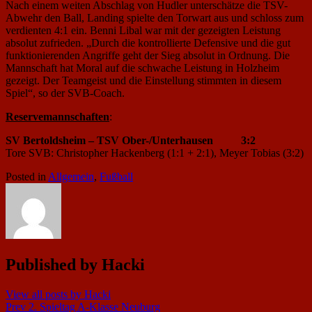
Nach einem weiten Abschlag von Hudler unterschätze die TSV-
Abwehr den Ball, Landing spielte den Torwart aus und schloss zum
verdienten 4:1 ein. Benni Libal war mit der gezeigten Leistung
absolut zufrieden. „Durch die kontrollierte Defensive und die gut
funktionierenden Angriffe geht der Sieg absolut in Ordnung. Die
Mannschaft hat Moral auf die schwache Leistung in Holzheim
gezeigt. Der Teamgeist und die Einstellung stimmten in diesem
Spiel“, so der SVB-Coach.
Reservemannschaften
:
SV Bertoldsheim – TSV Ober-/Unterhausen 3:2
Tore SVB: Christopher Hackenberg (1:1 + 2:1), Meyer Tobias (3:2)
Posted in
Allgemein
,
Fußball
Published by
Hacki
View all posts by Hacki
Beitragsnavigation
Prev
2. Spieltag A-Klasse Neuburg