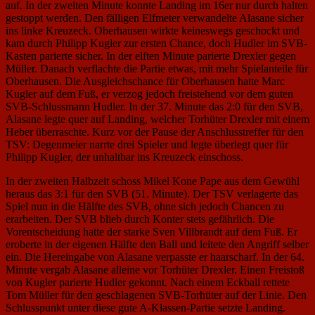
auf. In der zweiten Minute konnte Landing im 16er nur durch halten
gestoppt werden. Den fälligen Elfmeter verwandelte Alasane sicher
ins linke Kreuzeck. Oberhausen wirkte keineswegs geschockt und
kam durch Philipp Kugler zur ersten Chance, doch Hudler im SVB-
Kasten parierte sicher. In der elften Minute parierte Drexler gegen
Müller. Danach verflachte die Partie etwas, mit mehr Spielanteile für
Oberhausen. Die Ausgleichschance für Oberhausen hatte Marc
Kugler auf dem Fuß, er verzog jedoch freistehend vor dem guten
SVB-Schlussmann Hudler. In der 37. Minute das 2:0 für den SVB,
Alasane legte quer auf Landing, welcher Torhüter Drexler mit einem
Heber überraschte. Kurz vor der Pause der Anschlusstreffer für den
TSV: Degenmeier narrte drei Spieler und legte überlegt quer für
Philipp Kugler, der unhaltbar ins Kreuzeck einschoss.
In der zweiten Halbzeit schoss Mikel Kone Pape aus dem Gewühl
heraus das 3:1 für den SVB (51. Minute). Der TSV verlagerte das
Spiel nun in die Hälfte des SVB, ohne sich jedoch Chancen zu
erarbeiten. Der SVB blieb durch Konter stets gefährlich. Die
Vorentscheidung hatte der starke Sven Villbrandt auf dem Fuß. Er
eroberte in der eigenen Hälfte den Ball und leitete den Angriff selber
ein. Die Hereingabe von Alasane verpasste er haarscharf. In der 64.
Minute vergab Alasane alleine vor Torhüter Drexler. Einen Freistoß
von Kugler parierte Hudler gekonnt. Nach einem Eckball rettete
Tom Müller für den geschlagenen SVB-Torhüter auf der Linie. Den
Schlusspunkt unter diese gute A-Klassen-Partie setzte Landing.