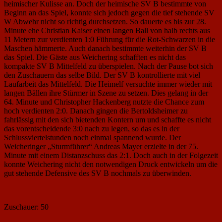
heimischer Kulisse an. Doch der heimische SV B bestimmte von
Beginn an das Spiel, konnte sich jedoch gegen die tief stehende SV
W Abwehr nicht so richtig durchsetzen. So dauerte es bis zur 28.
Minute ehe Christian Kaiser einen langen Ball von halb rechts aus
11 Metern zur verdienten 1:0 Führung für die Rot-Schwarzen in die
Maschen hämmerte. Auch danach bestimmte weiterhin der SV B
das Spiel. Die Gäste aus Weichering schafften es nicht das
kompakte SV B Mittelfeld zu überspielen. Nach der Pause bot sich
den Zuschauern das selbe Bild. Der SV B kontrollierte mit viel
Laufarbeit das Mittelfeld. Die Heimelf versuchte immer wieder mit
langen Bällen ihre Stürmer in Szene zu setzen. Dies gelang in der
64. Minute und Christopher Hackenberg nutzte die Chance zum
hoch verdienten 2:0. Danach gingen die Bertoldsheimer zu
fahrlässig mit den sich bietenden Kontern um und schaffte es nicht
das vorentscheidende 3:0 nach zu legen, so das es in der
Schlussviertelstunden noch einmal spannend wurde. Der
Weicheringer „Sturmführer“ Andreas Mayer erzielte in der 75.
Minute mit einem Distanzschuss das 2:1. Doch auch in der Folgezeit
konnte Weichering nicht den notwendigen Druck entwickeln um die
gut stehende Defensive des SV B nochmals zu überwinden.
Zuschauer: 50