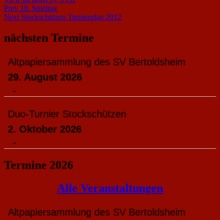
Beitragsnavigation
Prev
18. Spieltag
Next
Stockschützen Turnierplan 2012
nächsten Termine
Altpapiersammlung des SV Bertoldsheim
29. August 2026
-
Duo-Turnier Stockschützen
2. Oktober 2026
-
Termine 2026
Alle Veranstaltungen
Altpapiersammlung des SV Bertoldsheim