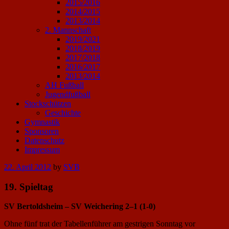
2015/2016
2014/2015
2013/2014
2. Mannschaft
2019/2021
2018/2019
2017/2018
2016/2017
2013/2014
AH Fußball
Jugendfußball
Stockschützen
Geschichte
Gymnastik
Sponsoren
Datenschutz
Impressum
Posted
22. April 2012
by
SVB
on
19. Spieltag
SV Bertoldsheim – SV Weichering 2–1 (1-0)
Ohne fünf trat der Tabellenführer am gestrigen Sonntag vor