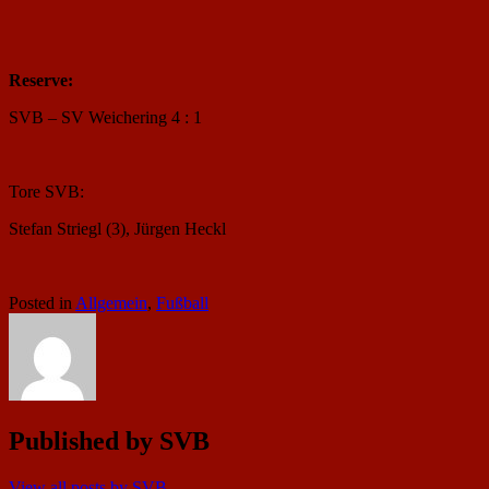
Reserve:
SVB – SV Weichering 4 : 1
Tore SVB:
Stefan Striegl (3), Jürgen Heckl
Posted in
Allgemein
,
Fußball
Published by
SVB
View all posts by SVB