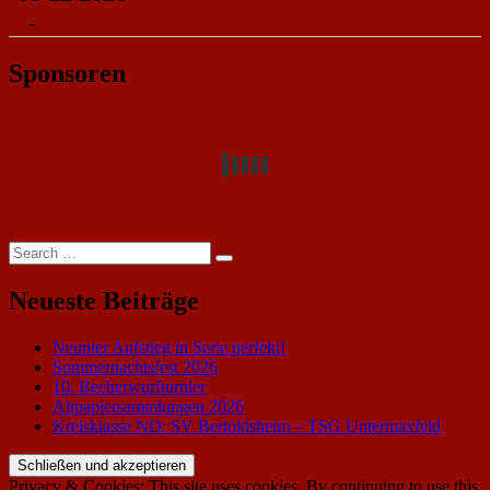
-
Sponsoren
Search
Search
for:
Neueste Beiträge
Neunter Aufstieg in Serie perfekt!
Sommernachtsfest 2026
10. Becherwurfturnier
Altpapiersammlungen 2026
Kreisklasse ND: SV Bertoldsheim – TSG Untermaxfeld
Privacy & Cookies: This site uses cookies. By continuing to use this