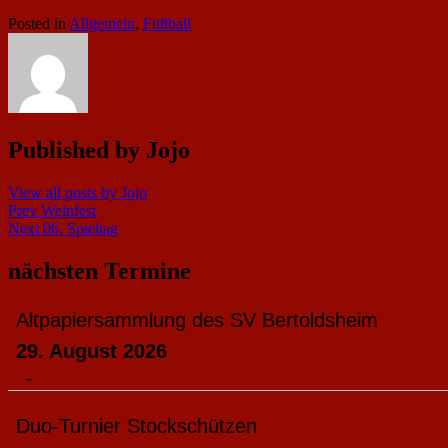
Posted in
Allgemein
,
Fußball
Published by
Jojo
View all posts by Jojo
Beitragsnavigation
Prev
Weinfest
Next
06. Spieltag
nächsten Termine
Altpapiersammlung des SV Bertoldsheim
29. August 2026
-
Duo-Turnier Stockschützen