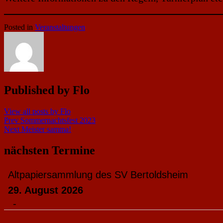
Posted in
Veranstaltungen
Published by
Flo
View all posts by Flo
Beitragsnavigation
Prev
Sommernachtsfest 2023
Next
Meister samma!
nächsten Termine
Altpapiersammlung des SV Bertoldsheim
29. August 2026
-