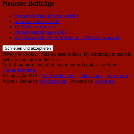
Neueste Beiträge
Neunter Aufstieg in Serie perfekt!
Sommernachtsfest 2026
10. Becherwurfturnier
Altpapiersammlungen 2026
Kreisklasse ND: SV Bertoldsheim – TSG Untermaxfeld
Privacy & Cookies: This site uses cookies. By continuing to use this
website, you agree to their use.
To find out more, including how to control cookies, see here:
Cookie-Richtlinie
© Copyright 2018 –
SV Bertoldsheim
–
Datenschutz
–
Impressum
Wisteria Theme by
WPFriendship
⋅
Powered by
WordPress