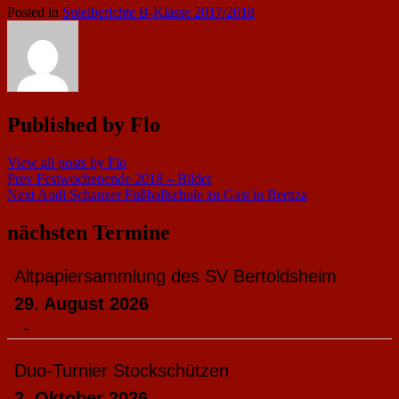
Posted in
Spielberichte B-Klasse 2017/2018
Published by
Flo
View all posts by Flo
Beitragsnavigation
Prev
Festwochenende 2018 – Bilder
Next
Audi Schanzer Fußballschule zu Gast in Bernza
nächsten Termine
Altpapiersammlung des SV Bertoldsheim
29. August 2026
-
Duo-Turnier Stockschützen
2. Oktober 2026