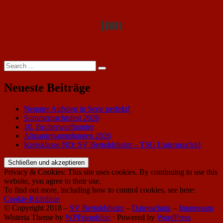
Search
Search
for:
Neueste Beiträge
Neunter Aufstieg in Serie perfekt!
Sommernachtsfest 2026
10. Becherwurfturnier
Altpapiersammlungen 2026
Kreisklasse ND: SV Bertoldsheim – TSG Untermaxfeld
Privacy & Cookies: This site uses cookies. By continuing to use this
website, you agree to their use.
To find out more, including how to control cookies, see here:
Cookie-Richtlinie
© Copyright 2018 –
SV Bertoldsheim
–
Datenschutz
–
Impressum
Wisteria Theme by
WPFriendship
⋅
Powered by
WordPress