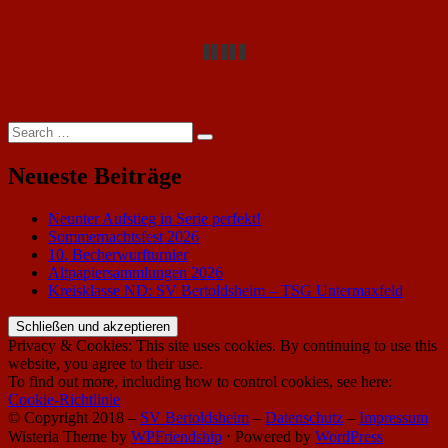
Search
Search
for:
Neueste Beiträge
Neunter Aufstieg in Serie perfekt!
Sommernachtsfest 2026
10. Becherwurfturnier
Altpapiersammlungen 2026
Kreisklasse ND: SV Bertoldsheim – TSG Untermaxfeld
Privacy & Cookies: This site uses cookies. By continuing to use this
website, you agree to their use.
To find out more, including how to control cookies, see here:
Cookie-Richtlinie
© Copyright 2018 –
SV Bertoldsheim
–
Datenschutz
–
Impressum
Wisteria Theme by
WPFriendship
⋅
Powered by
WordPress