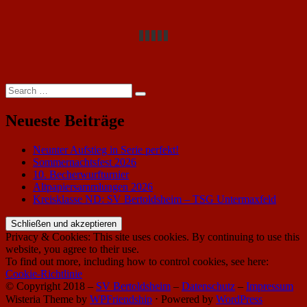
Search
Search
for:
Neueste Beiträge
Neunter Aufstieg in Serie perfekt!
Sommernachtsfest 2026
10. Becherwurfturnier
Altpapiersammlungen 2026
Kreisklasse ND: SV Bertoldsheim – TSG Untermaxfeld
Privacy & Cookies: This site uses cookies. By continuing to use this
website, you agree to their use.
To find out more, including how to control cookies, see here:
Cookie-Richtlinie
© Copyright 2018 –
SV Bertoldsheim
–
Datenschutz
–
Impressum
Wisteria Theme by
WPFriendship
⋅
Powered by
WordPress