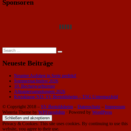
Sponsoren
Search
Search
for:
Neueste Beiträge
Neunter Aufstieg in Serie perfekt!
Sommernachtsfest 2026
10. Becherwurfturnier
Altpapiersammlungen 2026
Kreisklasse ND: SV Bertoldsheim – TSG Untermaxfeld
© Copyright 2018 –
SV Bertoldsheim
–
Datenschutz
–
Impressum
Wisteria Theme by
WPFriendship
⋅
Powered by
WordPress
Privacy & Cookies: This site uses cookies. By continuing to use this
website, you agree to their use.