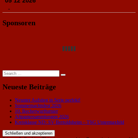
05 12 2026
-
Sponsoren
Search
Search
for:
Neueste Beiträge
Neunter Aufstieg in Serie perfekt!
Sommernachtsfest 2026
10. Becherwurfturnier
Altpapiersammlungen 2026
Kreisklasse ND: SV Bertoldsheim – TSG Untermaxfeld