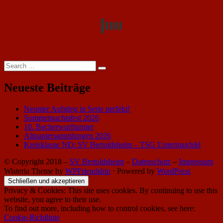
Search
Search
for:
Neueste Beiträge
Neunter Aufstieg in Serie perfekt!
Sommernachtsfest 2026
10. Becherwurfturnier
Altpapiersammlungen 2026
Kreisklasse ND: SV Bertoldsheim – TSG Untermaxfeld
© Copyright 2018 –
SV Bertoldsheim
–
Datenschutz
–
Impressum
Wisteria Theme by
WPFriendship
⋅
Powered by
WordPress
Privacy & Cookies: This site uses cookies. By continuing to use this
website, you agree to their use.
To find out more, including how to control cookies, see here:
Cookie-Richtlinie