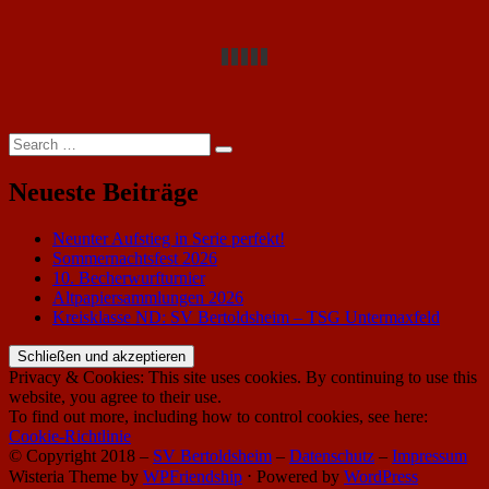
Search
Search
for:
Neueste Beiträge
Neunter Aufstieg in Serie perfekt!
Sommernachtsfest 2026
10. Becherwurfturnier
Altpapiersammlungen 2026
Kreisklasse ND: SV Bertoldsheim – TSG Untermaxfeld
Privacy & Cookies: This site uses cookies. By continuing to use this
website, you agree to their use.
To find out more, including how to control cookies, see here:
Cookie-Richtlinie
© Copyright 2018 –
SV Bertoldsheim
–
Datenschutz
–
Impressum
Wisteria Theme by
WPFriendship
⋅
Powered by
WordPress