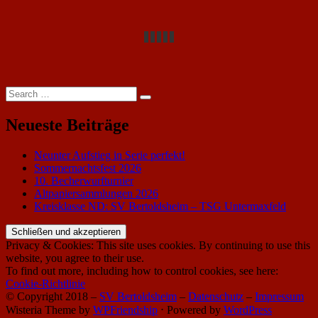
Search
Search
for:
Neueste Beiträge
Neunter Aufstieg in Serie perfekt!
Sommernachtsfest 2026
10. Becherwurfturnier
Altpapiersammlungen 2026
Kreisklasse ND: SV Bertoldsheim – TSG Untermaxfeld
Privacy & Cookies: This site uses cookies. By continuing to use this
website, you agree to their use.
To find out more, including how to control cookies, see here:
Cookie-Richtlinie
© Copyright 2018 –
SV Bertoldsheim
–
Datenschutz
–
Impressum
Wisteria Theme by
WPFriendship
⋅
Powered by
WordPress