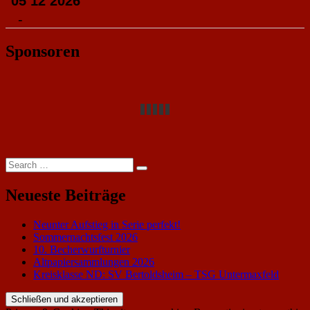
05 12 2026
-
Sponsoren
Search
Search
for:
Neueste Beiträge
Neunter Aufstieg in Serie perfekt!
Sommernachtsfest 2026
10. Becherwurfturnier
Altpapiersammlungen 2026
Kreisklasse ND: SV Bertoldsheim – TSG Untermaxfeld