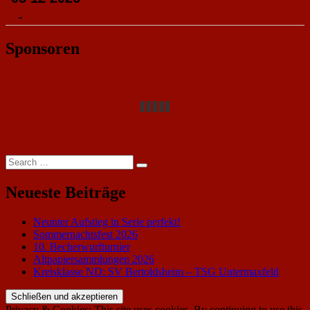
-
Sponsoren
Search
Search
for:
Neueste Beiträge
Neunter Aufstieg in Serie perfekt!
Sommernachtsfest 2026
10. Becherwurfturnier
Altpapiersammlungen 2026
Kreisklasse ND: SV Bertoldsheim – TSG Untermaxfeld
Privacy & Cookies: This site uses cookies. By continuing to use this